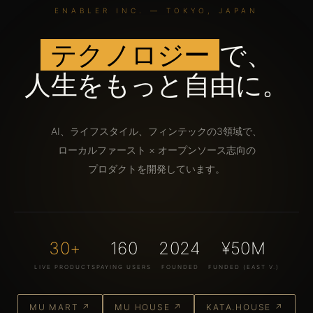
ENABLER INC. — TOKYO, JAPAN
テクノロジー
で、
人生をもっと自由に。
AI、ライフスタイル、フィンテックの3領域で、
ローカルファースト × オープンソース志向の
プロダクトを開発しています。
30+
160
2024
¥50M
LIVE PRODUCTS
PAYING USERS
FOUNDED
FUNDED (EAST V.)
MU MART ↗
MU HOUSE ↗
KATA.HOUSE ↗