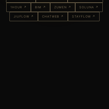
1HOUR ↗
BIM ↗
ZUMEN ↗
SOLUNA ↗
JIUFLOW ↗
CHATWEB ↗
STAYFLOW ↗